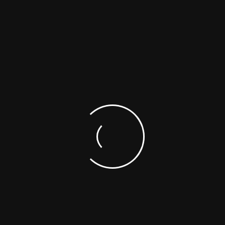
licação compartilhada por Paredes Betel
o a construção civil, e olha que não é tão novo
a no Brasil, já
nt
e alteração de projeto de
icação compartilhada por RM Mais Projeto