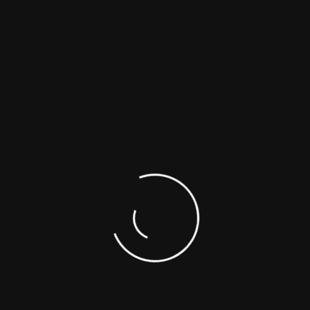
Arquitetura
(2)
Casas e Apartamentos
(1)
Conhecimento
(2)
Construção
(6)
Decoração
(2)
Interior
(2)
Meio Ambiente
(1)
Projeto
(3)
Reforma
(4)
Serviços
(5)
Tecnologia
(1)