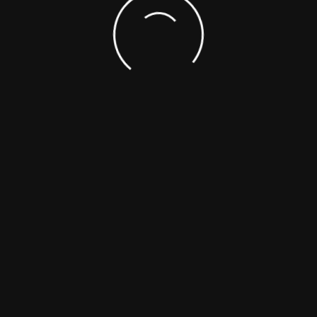
Detalhes da fixaçã
TATO
Links